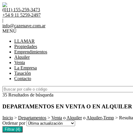
(011) 155-259-3473
+54 9 11 5259-2497
|
info@cazenave.com.ar
MENÚ
LLAMAR
Propiedades
Emprendimientos
Alquiler
Venta
La Empresa
Tasación
Contacto
35 Resultados de búsqueda
DEPARTAMENTOS EN VENTA O EN ALQUILER
Inicio
>
Departamentos
>
Venta
o
Alquiler
o
Alquiler-Temp
> Result
Ordenar por
Filtrar
(4)