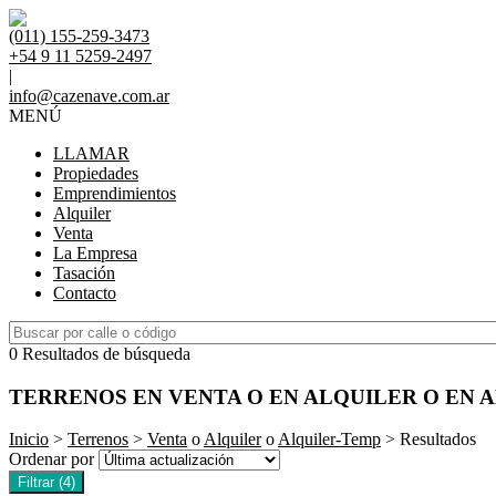
(011) 155-259-3473
+54 9 11 5259-2497
|
info@cazenave.com.ar
MENÚ
LLAMAR
Propiedades
Emprendimientos
Alquiler
Venta
La Empresa
Tasación
Contacto
0 Resultados de búsqueda
TERRENOS EN VENTA O EN ALQUILER O EN 
Inicio
>
Terrenos
>
Venta
o
Alquiler
o
Alquiler-Temp
> Resultados
Ordenar por
Filtrar
(4)